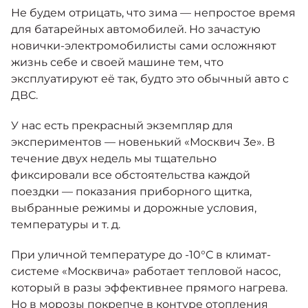
Москвич 6
Не будем отрицать, что зима — непростое время
Яркий динамичный седан
для батарейных автомобилей. Но зачастую
от 2 237 000 ₽*
КОНТАКТЫ
новички-электромобилисты сами осложняют
Кредитные программы
Моторное масло
жизнь себе и своей машине тем, что
эксплуатируют её так, будто это обычный авто с
СЕРВИСНЫЕ АКЦИИ
ДВС.
Спецпредложения
Москвич 3 с ручным
управлением (РУ)
У нас есть прекрасный экземпляр для
Кроссовер, создающий равные
АКСЕССУАРЫ
возможности
экспериментов — новенький «Москвич 3е». В
Калькулятор трейд-ин
течение двух недель мы тщательно
от 2 069 000 ₽*
фиксировали все обстоятельства каждой
поездки — показания приборного щитка,
Страховые программы
Москвич 8
выбранные режимы и дорожные условия,
Практичный семиместный
температуры и т. д.
кроссовер
от 3 125 000 ₽*
При уличной температуре до -10°С в климат-
системе «Москвича» работает тепловой насос,
который в разы эффективнее прямого нагрева.
Но в морозы покрепче в контуре отопления