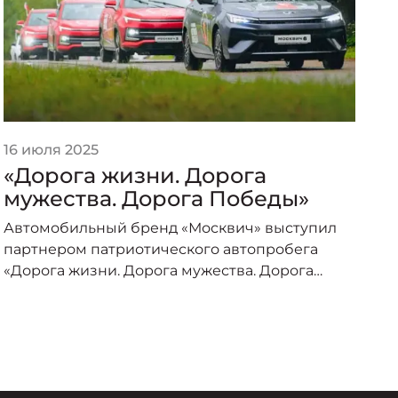
16 июля 2025
2
«Дорога жизни. Дорога
«
мужества. Дорога Победы»
п
о
Автомобильный бренд «Москвич» выступил
А
партнером патриотического автопробега
п
«Дорога жизни. Дорога мужества. Дорога
о
Победы», организованного под эгидой
пр
Министерства транспорта Российской
–
Федерации и приуроченного к торжествам по
случаю 80-летия Великой Победы.