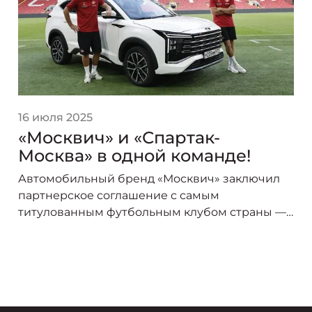
16 июля 2025
«Москвич» и «Спартак-
Москва» в одной команде!
Автомобильный бренд «Москвич» заключил
партнерское соглашение с самым
титулованным футбольным клубом страны —
«Спартак-Москва». В сезоне 2025/26 логотип
«Москвича» украсит форму игроков красно-
белых, символизируя союз двух легендарных
брендов, чья история неразрывно связана со
столицей.