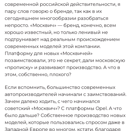
Москвич 6
современной российской действительности, я
Яркий динамичный седан
пару слов говорю о бренде, так как в их
от 2 237 000 ₽*
КОНТАКТЫ
сегодняшнем многообразии разобраться
Кредитные программы
Моторное масло
непросто. «Москвич» — бренд, конечно, всем
хорошо известный, но только ленивый не
СЕРВИСНЫЕ АКЦИИ
подтрунивает над реальным происхождением
Спецпредложения
Москвич 3 с ручным
современных моделей этой компании.
управлением (РУ)
Платформу для новых «Москвичей»
Кроссовер, создающий равные
АКСЕССУАРЫ
возможности
позаимствовали, это не секрет, дали московскую
Калькулятор трейд-ин
«прописку» и развивают производство. А что в
от 2 069 000 ₽*
этом, собственно, плохого?
Страховые программы
Москвич 8
Если вспомнить, большинство современных
Практичный семиместный
автопроизводителей начинали с заимствований.
кроссовер
Зачем далеко ходить, с чего начинался
от 3 125 000 ₽*
советский «Москвич»? C платформы Opel. А что
было дальше? Собственное производство новых
моделей, которые пользовались спросом даже в
Западной Европе во многом, кстати, благодаря